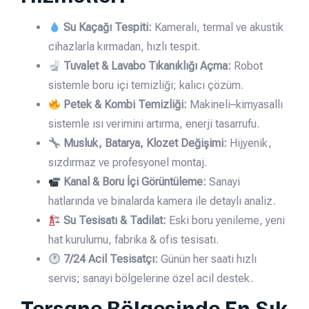
Su Kaçağı Tespiti:
Kameralı, termal ve akustik
cihazlarla kırmadan, hızlı tespit.
Tuvalet & Lavabo Tıkanıklığı Açma:
Robot
sistemle boru içi temizliği; kalıcı çözüm.
Petek & Kombi Temizliği:
Makineli–kimyasallı
sistemle ısı verimini artırma, enerji tasarrufu.
Musluk, Batarya, Klozet Değişimi:
Hijyenik,
sızdırmaz ve profesyonel montaj.
Kanal & Boru İçi Görüntüleme:
Sanayi
hatlarında ve binalarda kamera ile detaylı analiz.
Su Tesisatı & Tadilat:
Eski boru yenileme, yeni
hat kurulumu, fabrika & ofis tesisatı.
7/24 Acil Tesisatçı:
Günün her saati hızlı
servis; sanayi bölgelerine özel acil destek.
Tersane Bölgesinde En Sık