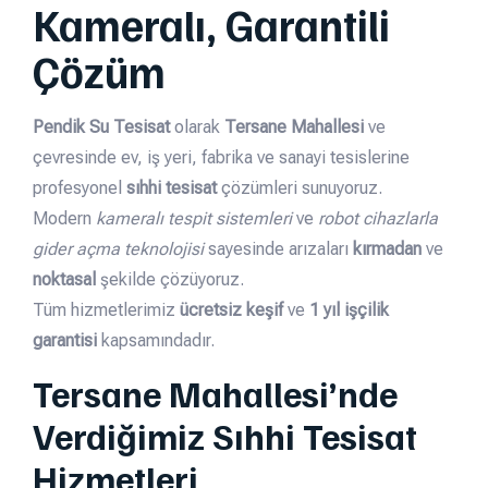
Kameralı, Garantili
Çözüm
Pendik Su Tesisat
olarak
Tersane Mahallesi
ve
çevresinde ev, iş yeri, fabrika ve sanayi tesislerine
profesyonel
sıhhi tesisat
çözümleri sunuyoruz.
Modern
kameralı tespit sistemleri
ve
robot cihazlarla
gider açma teknolojisi
sayesinde arızaları
kırmadan
ve
noktasal
şekilde çözüyoruz.
Tüm hizmetlerimiz
ücretsiz keşif
ve
1 yıl işçilik
garantisi
kapsamındadır.
Tersane Mahallesi’nde
Verdiğimiz Sıhhi Tesisat
Hizmetleri