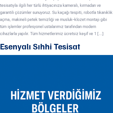
tesisatıyla ilgili her türlü ihtiyacınıza kameralı, kırmadan ve
garantili çözümler sunuyoruz. Su kaçağı tespiti, robotla tıkanıklık
açma, makineli petek temizliği ve musluk–klozet montajı gibi
tüm işlemler profesyonel ustalarımız tarafından modern
cihazlarla yapılır. Tüm hizmetlerimiz ücretsiz keşif ve 1 […]
Esenyalı Sıhhi Tesisat