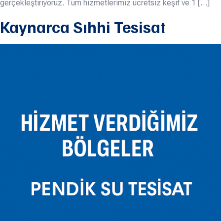
gerçekleştiriyoruz. Tüm hizmetlerimiz ücretsiz keşif ve 1 […]
Kaynarca Sıhhi Tesisat