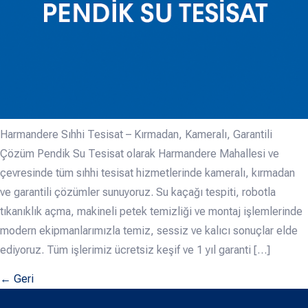
Harmandere Sıhhi Tesisat – Kırmadan, Kameralı, Garantili
Çözüm Pendik Su Tesisat olarak Harmandere Mahallesi ve
çevresinde tüm sıhhi tesisat hizmetlerinde kameralı, kırmadan
ve garantili çözümler sunuyoruz. Su kaçağı tespiti, robotla
tıkanıklık açma, makineli petek temizliği ve montaj işlemlerinde
modern ekipmanlarımızla temiz, sessiz ve kalıcı sonuçlar elde
ediyoruz. Tüm işlerimiz ücretsiz keşif ve 1 yıl garanti […]
←
Geri