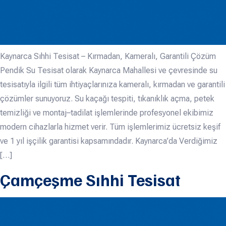
Kaynarca Sıhhi Tesisat – Kırmadan, Kameralı, Garantili Çözüm
Pendik Su Tesisat olarak Kaynarca Mahallesi ve çevresinde su
tesisatıyla ilgili tüm ihtiyaçlarınıza kameralı, kırmadan ve garantili
çözümler sunuyoruz. Su kaçağı tespiti, tıkanıklık açma, petek
temizliği ve montaj–tadilat işlemlerinde profesyonel ekibimiz
modern cihazlarla hizmet verir. Tüm işlemlerimiz ücretsiz keşif
ve 1 yıl işçilik garantisi kapsamındadır. Kaynarca’da Verdiğimiz
[…]
Çamçeşme Sıhhi Tesisat