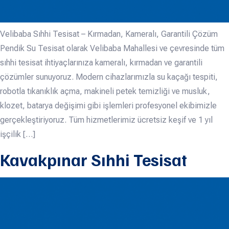
Velibaba Sıhhi Tesisat – Kırmadan, Kameralı, Garantili Çözüm
Pendik Su Tesisat olarak Velibaba Mahallesi ve çevresinde tüm
sıhhi tesisat ihtiyaçlarınıza kameralı, kırmadan ve garantili
çözümler sunuyoruz. Modern cihazlarımızla su kaçağı tespiti,
robotla tıkanıklık açma, makineli petek temizliği ve musluk,
klozet, batarya değişimi gibi işlemleri profesyonel ekibimizle
gerçekleştiriyoruz. Tüm hizmetlerimiz ücretsiz keşif ve 1 yıl
işçilik […]
Kavakpınar Sıhhi Tesisat