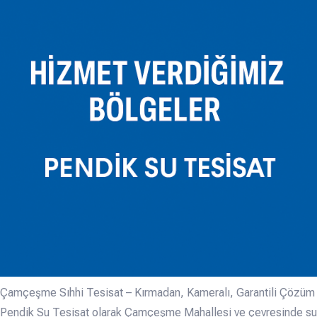
Çamçeşme Sıhhi Tesisat – Kırmadan, Kameralı, Garantili Çözüm
Pendik Su Tesisat olarak Çamçeşme Mahallesi ve çevresinde su