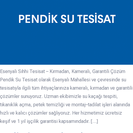
Esenyalı Sıhhi Tesisat – Kırmadan, Kameralı, Garantili Çözüm
Pendik Su Tesisat olarak Esenyalı Mahallesi ve çevresinde su
tesisatıyla ilgili tüm ihtiyaçlarınıza kameralı, kırmadan ve garantili
çözümler sunuyoruz. Uzman ekibimizle su kaçağı tespiti,
tıkanıklık açma, petek temizliği ve montaj–tadilat işleri alanında
hızlı ve kalıcı çözümler sağlıyoruz. Her hizmetimiz ücretsiz
keşif ve 1 yıl işçilik garantisi kapsamındadır. […]