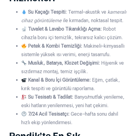
Su Kaçağı Tespiti:
Termal–akustik ve
kameralı
cihaz görüntüleme
ile kırmadan, noktasal tespit.
Tuvalet & Lavabo Tıkanıklığı Açma:
Robot
cihazla boru içi temizlik, tekrarsız kalıcı çözüm.
Petek & Kombi Temizliği:
Makineli–kimyasallı
sistemle yüksek ısı verimi, enerji tasarrufu.
Musluk, Batarya, Klozet Değişimi:
Hijyenik ve
sızdırmaz montaj, temiz işçilik.
Kanal & Boru İçi Görüntüleme:
Eğim, çatlak,
kırık tespiti ve görüntülü raporlama.
Su Tesisatı & Tadilat:
Banyo/mutfak yenileme,
eski hatların yenilenmesi, yeni hat çekimi.
7/24 Acil Tesisatçı:
Gece–hafta sonu dahil
hızlı ekip yönlendirmesi.
Pendik’te En Sık