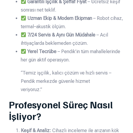
Garantili İşçilik & Şeffaf Fiyat
– Ücretsiz keşif
sonrası net teklif.
Uzman Ekip & Modern Ekipman
– Robot cihaz,
termal–akustik ölçüm.
7/24 Servis & Aynı Gün Müdahale
– Acil
ihtiyaçlarda beklemeden çözüm.
Yerel Tecrübe
– Pendik’in tüm mahallelerinde
her gün aktif operasyon.
“Temiz işçilik, kalıcı çözüm ve hızlı servis –
Pendik merkezde güvenle hizmet
veriyoruz.”
Profesyonel Süreç Nasıl
İşliyor?
Keşif & Analiz:
Cihazlı inceleme ile arızanın kök